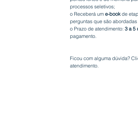
processos seletivos;
o Receberá um
e-book
de etap
perguntas que são abordadas n
o Prazo de atendimento:
3 a 5 
pagamento.
Ficou com alguma dúvida? Cl
atendimento.
Fundação Irmão José Otão - Fijo
Avenida Ipiranga, 6681 - Prédi
CNPJ 88.483.276/0001-19
Contatos:
fundacao@pucrs.br
| (