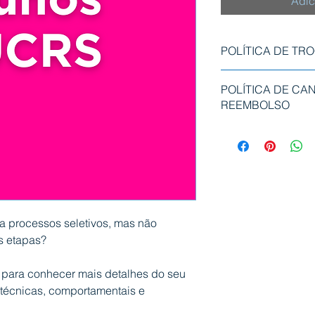
Adic
POLÍTICA DE TR
Você poderá efetuar 
POLÍTICA DE CA
serviço disponível e
REEMBOLSO
realização do pagam
O cancelamento pode
corridos a partir da
até 5 dias úteis se
reembolso no cartão
com a mesma titula
no boleto).
A disponibilização d
 processos seletivos, mas não
regras da administr
s etapas?
cliente.
l para conhecer mais detalhes do seu
 técnicas, comportamentais e