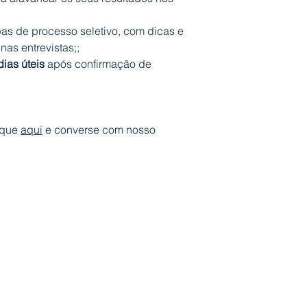
as de processo seletivo, com dicas e
as entrevistas;;
dias úteis
após confirmação de
ique
aqui
e converse com nosso
o 2 - Campus PUCRS - CEP 90619-900 - Porto Alegre/RS
51) 3353 4130