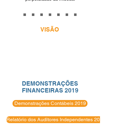
VISÃO
Ser reconhecida pela prestação de
serviços que oportunizem o
desenvolvimento da sociedade, com
excelência, inovação e
sustentabilidade.
DEMONSTRAÇÕES
FINANCEIRAS 2019
Demonstrações Contábeis 2019
Relatório dos Auditores Independentes 2019
Parecer Conselho Fiscal