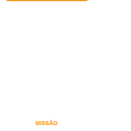
MISSÃO
Promover o desenvolvimento social