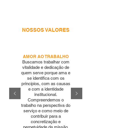
por meio do conhecimento,
conectando pessoas e organizações,
para a construção de uma sociedade
mais justa e solidária.
NOSSOS VALORES
AMOR AO TRABALHO
Buscamos trabalhar com
vitalidade e dedicação de
quem serve porque ama e
se identifica com os
princípios, com as causas
e com a identidade
institucional.
Compreendemos o
trabalho na perspectiva do
serviço e como meio de
contribuir para a
concretização e
perpetuidade da missão.