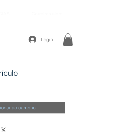
CIAS
Carreiras store
Login
ículo
ionar ao carrinho